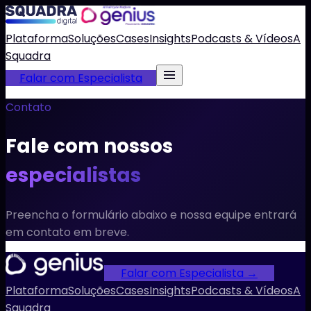
Plataforma
Soluções
Cases
Insights
Podcasts & Vídeos
A
Squadra
Falar com Especialista
Contato
Fale com nossos
especialistas
Preencha o formulário abaixo e nossa equipe entrará
em contato em breve.
Falar com Especialista →
Plataforma
Soluções
Cases
Insights
Podcasts & Vídeos
A
Squadra